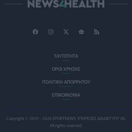
ρίχνουν φως στις "φιλίες" μεταξύ διαφορετικών ειδών
PET
07/08/2026 - 15:02
Η ΕΙΝΑΠ καταγγέλλει την αιφνιδιαστική ένταξη του
Σισμανογλείου στις πρωινές εφημερίες της Αττικής
ΠΟΛΙΤΙΚΉ ΥΓΕΊΑΣ
07/08/2026 - 14:39
Ηλεκτρικά πατίνια: 3,5 φορές μεγαλύτερος ο κίνδυνος
ΤΑΥΤΟΤΗΤΑ
σοβαρής εγκεφαλικής κάκωσης
ΥΓΕΊΑ
07/08/2026 - 14:00
ΟΡΟΙ ΧΡΗΣΗΣ
ΠΟΛΙΤΙΚΗ ΑΠΟΡΡΗΤΟΥ
ΗΠΑ: Μεγάλη τράπεζα επενδύει 250 εκατ. δολάρια
τον χρόνο για φάρμακα GLP-1 στους εργαζομένους
ΕΠΙΚΟΙΝΩΝΙΑ
ΥΠΗΡΕΣΊΕΣ ΥΓΕΊΑΣ
07/08/2026 - 13:00
Βασιλακόπουλος για ιό Δυτικού Νείλου: Στο
«κόκκινο» η Αττική – Τι πρέπει να προσέχουν οι
Copyright © 2019 - 2026 SPORTNEWS ΥΠΗΡΕΣΙΕΣ ΔΙΑΔΙΚΤΥΟΥ ΑΕ.
παραθεριστές
All rights reserved.
ΥΓΕΊΑ
07/08/2026 - 11:57