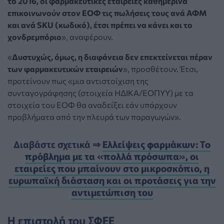
το 2016, οι φαρμακευτικές εταιρείες καθημερινά
επικοινωνούν στον ΕΟΦ τις πωλήσεις τους ανά ΑΦΜ
και ανά SKU (κωδικό), έτσι πρέπει να κάνει και το
χονδρεμπόριο
», αναφέρουν.
«
Δυστυχώς, όμως, η διαφάνεια δεν επεκτείνεται πέραν
των φαρμακευτικών εταιρειών
», προσθέτουν. Έτσι,
προτείνουν πως «μια αντιστοίχιση της
συνταγογράφησης (στοιχεία ΗΔΙΚΑ/ΕΟΠΥΥ) με τα
στοιχεία του ΕΟΦ θα αναδείξει εάν υπάρχουν
προβλήματα από την πλευρά των παραγωγών».
Διαβάστε σχετικά ⇒
Ελλείψεις φαρμάκων: Το
πρόβλημα με τα «πολλά πρόσωπα», οι
εταιρείες που μπαίνουν στο μικροσκόπιο, η
ευρωπαϊκή διάσταση και οι προτάσεις για την
αντιμετώπιση του
Η επιστολή του ΣΦΕΕ