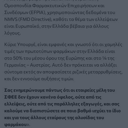
Ομοσπονδία Φαρμακευτικών Επιχειρήσεων και
Συνδέσμων (EFPIA), χρησιμοποιώντας δεδομένα του
NMVS (FMD Directive), καθότι τα θέμα των ελλείψεων
είναι Ευρωπαϊκό, στην Ελλάδα βέβαια για άλλους
λόγους.
Κύριε Υπουργέ, είναι εμφανές και γνωστό ότι οι χαμηλές
τιμές των πρωτοτύπων φαρμάκων στην Ελλάδα είναι
στο 50% του μέσου όρου της Ευρώπης και στο ¼ της
Γερμανίας – Αυστρίας. Αυτό δεν πρόκειται να αλλάξει
σύντομα εκτός αν αποφασίσετε ριζικές μεταρρυθμίσεις,
και δεν εννοούμε αυξήσεις τιμών.
Σας ενημερώνουμε πάντως ότι οι εταιρείες μέλη του
ΣΦΕΕ δεν έχουν κανένα όφελος, ούτε από τις
ελλείψεις, ούτε από τις παράλληλες εξαγωγές, και σας
καλούμε να διαπιστώσετε σε ποιο βαθμό ισχύει το ίδιο
και για τους άλλους εταίρους της αλυσίδας του
φαρμάκου
».