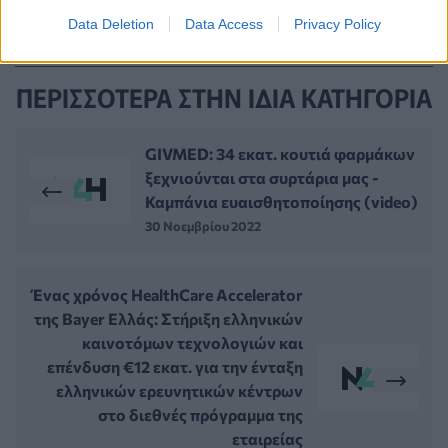
Data Deletion
Data Access
Privacy Policy
ΠΕΡΙΣΣΟΤΕΡΑ ΣΤΗΝ ΙΔΙΑ ΚΑΤΗΓΟΡΙΑ
GIVMED: 34 εκατ. κουτιά φαρμάκων
ξεχνιούνται στα συρτάρια μας -
Καμπάνια ευαισθητοποίησης (video)
30 Νοεμβρίου 2022
Ένας χρόνος HealthCare Accelerator
της Bayer Ελλάς: Στήριξη ελληνικών
καινοτόμων τεχνολογιών και
επένδυση €12 εκατ. για την ένταξη
ελληνικών ερευνητικών κέντρων
στο διεθνές πρόγραμμα της
εταιρείας