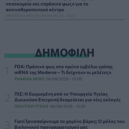
νοσοκομείο και «πράσινο φως» για το
ακτινοθεραπευτικό κέντρο
ΠΟΛΙΤΙΚΉ ΥΓΕΊΑΣ
07/08/2026 - 19:12
Σε κόκκινο συναγερμό για φωτιές Κρήτη, Βόρειο
Αιγαίο και Αττική το Σάββατο 8 Αυγούστου
ΕΠΙΚΑΙΡΌΤΗΤΑ
07/08/2026 - 18:37
ΔΗΜΟΦΙΛΗ
Τι μπορεί να μας διδάξει η νέα ταινία του Spider-Man
για την απώλεια και το πένθος
FDA: Πράσινο φως στο πρώτο εμβόλιο γρίπης
ΨΥΧΙΚΉ ΥΓΕΊΑ
07/08/2026 - 18:11
mRNA της Moderna – Τι δείχνουν οι μελέτες»
PHARMA NEWS
06/08/2026 - 10:00
Επιπλέον πόροι 12,5 εκατ. ευρώ στις Περιφέρειες για
την ενίσχυση της βιοασφάλειας από το ΥΠΑΑΤ
ΠΙΣ: Η διορισμένη από το Υπουργείο Υγείας
ΕΠΙΚΑΙΡΌΤΗΤΑ
07/08/2026 - 17:42
Διοικούσα Επιτροπή δεσμεύεται για νέες εκλογές
ΠΟΛΙΤΙΚΉ ΥΓΕΊΑΣ
06/08/2026 - 12:32
Συναγερμός στις ΗΠΑ για φονικό μύκητα που αντέχει
και στα φάρμακα
Γιατί ξαναπαίρνουμε το χαμένο βάρος; Ο ρόλος του
ΥΓΕΊΑ
07/08/2026 - 17:17
βιολογικού προγραμματισμού μας