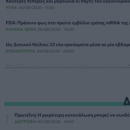
Καυτερές πιπεριές και μαρούλια οι πηγές του υγειονομικ
ΥΓΕΊΑ
06/08/2026 - 11:00
FDA: Πράσινο φως στο πρώτο εμβόλιο γρίπης mRNA της M
PHARMA NEWS
06/08/2026 - 10:00
Ιός Δυτικού Νείλου: 23 νέα κρούσματα μέσα σε μία εβδομ
ΕΠΙΚΑΙΡΌΤΗΤΑ
06/08/2026 - 09:00
Μεγαλώνει πραγματικά η μυωπία μετά την ενηλικίωση; - Τ
HEALTH TALK
06/08/2026 - 08:19
Στον σταθμό φιλοξενίας πυρόπληκτων ζώων στα Μέγαρ
ΕΠΙΚΑΙΡΌΤΗΤΑ
06/08/2026 - 03:46
Το Πανεπιστήμιο Keele υπέβαλε φάκελο προπτυχιακού π
Πρωτεΐνη: Η μικρότερη κατανάλωση μπορεί να συνδέε
ΕΠΙΚΑΙΡΌΤΗΤΑ
06/08/2026 - 00:04
ΔΙΑΤΡΟΦΉ
03/08/2026 - 14:00