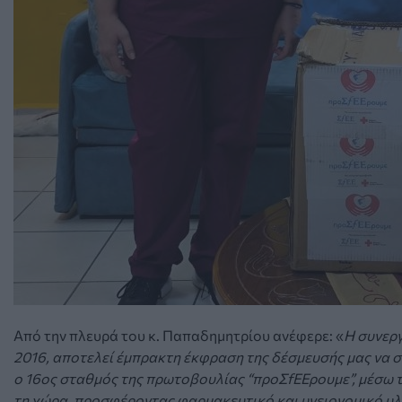
Από την πλευρά του κ. Παπαδημητρίου ανέφερε: «
Η συνεργ
2016, αποτελεί έμπρακτη έκφραση της δέσμευσής μας να 
ο 16ος σταθμός της πρωτοβουλίας “προΣfΕΕρουμε”, μέσω τ
τη χώρα, προσφέροντας φαρμακευτικό και υγειονομικό υλ