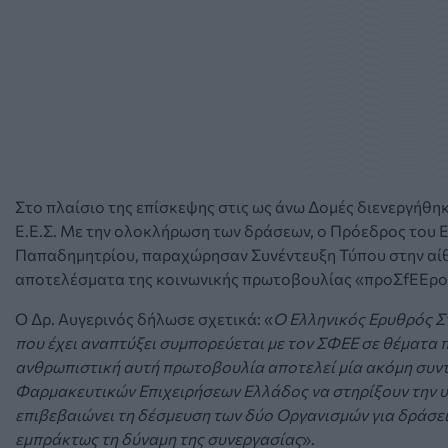
Στο πλαίσιο της επίσκεψης στις ως άνω Δομές διενεργήθη
Ε.Ε.Σ. Με την ολοκλήρωση των δράσεων, ο Πρόεδρος του Ε.
Παπαδημητρίου, παραχώρησαν Συνέντευξη Τύπου στην αί
αποτελέσματα της κοινωνικής πρωτοβουλίας «προΣfΕΕρο
Ο Δρ. Αυγερινός δήλωσε σχετικά: «
O Ελληνικός Ερυθρός Σ
που έχει αναπτύξει συμπορεύεται με τον ΣΦΕΕ σε θέματα 
ανθρωπιστική αυτή πρωτοβουλία αποτελεί μία ακόμη συν
Φαρμακευτικών Επιχειρήσεων Ελλάδος να στηρίξουν την υ
επιβεβαιώνει τη δέσμευση των δύο Οργανισμών για δράσε
εμπράκτως τη δύναμη της συνεργασίας
».