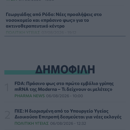
Γεωργιάδης από Ρόδο: Νέες προσλήψεις στο
νοσοκομείο και «πράσινο φως» για το
ακτινοθεραπευτικό κέντρο
ΠΟΛΙΤΙΚΉ ΥΓΕΊΑΣ
07/08/2026 - 19:12
Σε κόκκινο συναγερμό για φωτιές Κρήτη, Βόρειο
Αιγαίο και Αττική το Σάββατο 8 Αυγούστου
ΕΠΙΚΑΙΡΌΤΗΤΑ
07/08/2026 - 18:37
ΔΗΜΟΦΙΛΗ
Τι μπορεί να μας διδάξει η νέα ταινία του Spider-Man
για την απώλεια και το πένθος
FDA: Πράσινο φως στο πρώτο εμβόλιο γρίπης
ΨΥΧΙΚΉ ΥΓΕΊΑ
07/08/2026 - 18:11
mRNA της Moderna – Τι δείχνουν οι μελέτες»
PHARMA NEWS
06/08/2026 - 10:00
Επιπλέον πόροι 12,5 εκατ. ευρώ στις Περιφέρειες για
την ενίσχυση της βιοασφάλειας από το ΥΠΑΑΤ
ΠΙΣ: Η διορισμένη από το Υπουργείο Υγείας
ΕΠΙΚΑΙΡΌΤΗΤΑ
07/08/2026 - 17:42
Διοικούσα Επιτροπή δεσμεύεται για νέες εκλογές
ΠΟΛΙΤΙΚΉ ΥΓΕΊΑΣ
06/08/2026 - 12:32