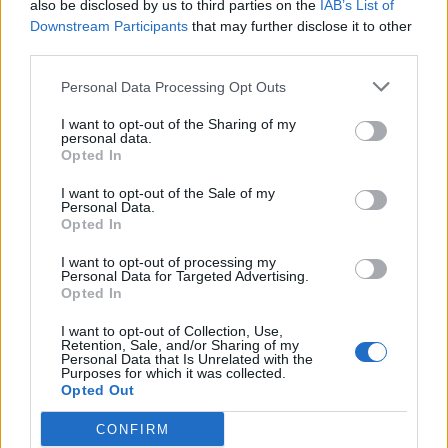
στην εξυπηρέτηση ληξιπρόθεσμων οφειλών
also be disclosed by us to third parties on the
IAB’s List of
Downstream Participants
that may further disclose it to other
third parties.
Personal Data Processing Opt Outs
I want to opt-out of the Sharing of my
personal data.
Opted In
I want to opt-out of the Sale of my
Personal Data.
Opted In
I want to opt-out of processing my
Personal Data for Targeted Advertising.
Opted In
I want to opt-out of Collection, Use,
Retention, Sale, and/or Sharing of my
Personal Data that Is Unrelated with the
Purposes for which it was collected.
PHARMA NEWS
22/05/2020 - 22:02
Opted Out
Αυξημένα τα χρέη προς τις Φαρμακευτικές
Εταιρείες
CONFIRM