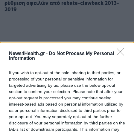
ρύθμιση οφειλών από rebate-clawback 2013-
2019
News4Health.gr -
Do Not Process My Personal
Information
If you wish to opt-out of the sale, sharing to third parties, or
processing of your personal or sensitive information for
targeted advertising by us, please use the below opt-out
section to confirm your selection. Please note that after your
opt-out request is processed you may continue seeing
interest-based ads based on personal information utilized by
us or personal information disclosed to third parties prior to
your opt-out. You may separately opt-out of the further
ΥΠΗΡΕΣΊΕΣ ΥΓΕΊΑΣ
14/09/2020 - 16:33
disclosure of your personal information by third parties on the
Ο ΙΣΑ στο πλευρό του ιατρικού κόσμου: Συμβάλλει
IAB’s list of downstream participants. This information may