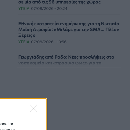
σε μία από τις 96 υπηρεσίες της χώρας
ΥΓΕΊΑ
07/08/2026 - 20:24
Εθνική εκστρατεία ενημέρωσης για τη Νωτιαία
Μυϊκή Ατροφία: «Μιλάμε για την SMA… Πλέον
Ξέρεις»
ΥΓΕΊΑ
07/08/2026 - 19:56
Γεωργιάδης από Ρόδο: Νέες προσλήψεις στο
νοσοκομείο και «πράσινο φως» για το
ακτινοθεραπευτικό κέντρο
ΠΟΛΙΤΙΚΉ ΥΓΕΊΑΣ
07/08/2026 - 19:12
Σε κόκκινο συναγερμό για φωτιές Κρήτη,
Βόρειο Αιγαίο και Αττική το Σάββατο 8
Αυγούστου
ΕΠΙΚΑΙΡΌΤΗΤΑ
07/08/2026 - 18:37
Τι μπορεί να μας διδάξει η νέα ταινία του
sonal or
Spider-Man για την απώλεια και το πένθος
ection to