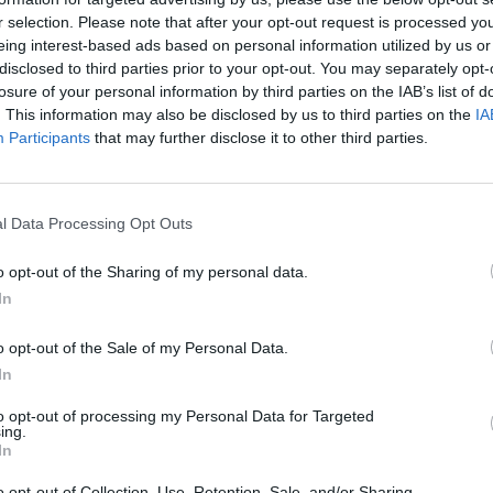
r selection. Please note that after your opt-out request is processed y
eing interest-based ads based on personal information utilized by us or
disclosed to third parties prior to your opt-out. You may separately opt-
losure of your personal information by third parties on the IAB’s list of
ΥΠΗΡΕΣΊΕΣ ΥΓΕΊΑΣ
08/05/2020 - 16:43
. This information may also be disclosed by us to third parties on the
IA
Eλέγχους σε φαρμακαποθήκες
Participants
that may further disclose it to other third parties.
πραγματοποίησε η ΕΑΔ
l Data Processing Opt Outs
o opt-out of the Sharing of my personal data.
In
o opt-out of the Sale of my Personal Data.
In
to opt-out of processing my Personal Data for Targeted
ing.
In
o opt-out of Collection, Use, Retention, Sale, and/or Sharing