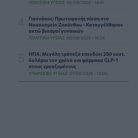
εφημερίες της Αττικής
ΠΟΛΙΤΙΚΉ ΥΓΕΊΑΣ
06/08/2026 - 14:41
ΠΟΛΙΤΙΚΉ ΥΓΕΊΑΣ
07/08/2026 - 14:39
Γιαννάκος: Πρωτοφανής πίεση στο
Ηλεκτρικά πατίνια: 3,5 φορές μεγαλύτερος ο
Νοσοκομείο Ζακύνθου - Καταγγέλθηκαν
κίνδυνος σοβαρής εγκεφαλικής κάκωσης
οκτώ βιασμοί γυναικών
ΥΓΕΊΑ
07/08/2026 - 14:00
ΠΟΛΙΤΙΚΉ ΥΓΕΊΑΣ
06/08/2026 - 16:34
ΗΠΑ: Μεγάλη τράπεζα επενδύει 250 εκατ.
ΗΠΑ: Μεγάλη τράπεζα επενδύει 250 εκατ.
δολάρια τον χρόνο για φάρμακα GLP-1 στους
δολάρια τον χρόνο για φάρμακα GLP-1
εργαζομένους
στους εργαζομένους
ΥΠΗΡΕΣΊΕΣ ΥΓΕΊΑΣ
07/08/2026 - 13:00
ΥΠΗΡΕΣΊΕΣ ΥΓΕΊΑΣ
07/08/2026 - 13:00
Βασιλακόπουλος για ιό Δυτικού Νείλου: Στο
«κόκκινο» η Αττική – Τι πρέπει να προσέχουν
οι παραθεριστές
ΥΓΕΊΑ
07/08/2026 - 11:57
Γλοιοβλάστωμα: Νέο «παράθυρο» για πιο
αποτελεσματική χημειοθεραπεία μετά το
χειρουργείο