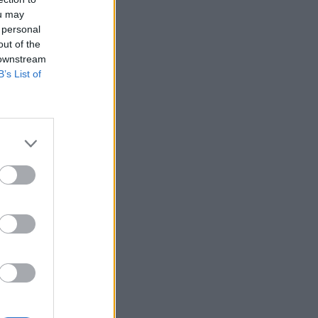
ou may
ΨΥΧΙΚΉ ΥΓΕΊΑ
07/08/2026 - 18:11
 personal
out of the
Επιπλέον πόροι 12,5 εκατ. ευρώ στις
 downstream
Περιφέρειες για την ενίσχυση της
B’s List of
βιοασφάλειας από το ΥΠΑΑΤ
ΕΠΙΚΑΙΡΌΤΗΤΑ
07/08/2026 - 17:42
Συναγερμός στις ΗΠΑ για φονικό μύκητα που
αντέχει και στα φάρμακα
ΥΓΕΊΑ
07/08/2026 - 17:17
Πέθανε στα 26 της η influencer Σίντνεϊ Τάουλ
που μοιράστηκε επί τρία χρόνια τη μάχη της με
σπάνιο καρκίνο
ΕΠΙΚΑΙΡΌΤΗΤΑ
07/08/2026 - 16:41
Απώλεια βάρους: Οι τρεις παράγοντες που
κρίνουν το αποτέλεσμα σύμφωνα με ειδικό
στην παχυσαρκία