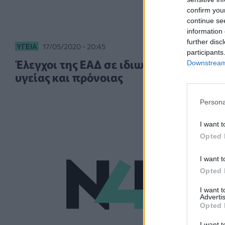
confirm you
continue se
information 
further disc
ΥΓΕΊΑ
17/05/2020 - 20:45
participants
Έλεγχοι της ΕΑΔ σε ιδιωτικούς φορείς
Downstream 
υγείας και πρόνοιας
Persona
I want t
Opted 
I want t
Opted 
I want 
Advertis
Opted 
I want t