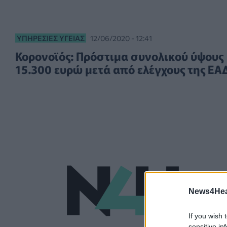
ΥΠΗΡΕΣΊΕΣ ΥΓΕΊΑΣ
12/06/2020 - 12:41
Κορονοϊός: Πρόστιμα συνολικού ύψους
15.300 ευρώ μετά από ελέγχους της ΕΑ
News4Heal
If you wish 
sensitive in