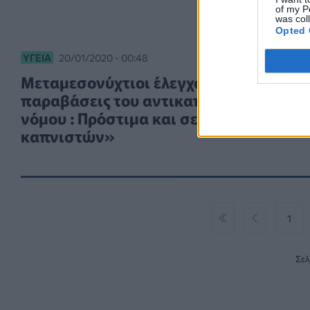
of my P
was col
Opted 
ΥΓΕΊΑ
20/01/2020 - 00:48
Μεταμεσονύχτιοι έλεγχοι για
παραβάσεις του αντικαπνιστικού
νόμου : Πρόστιμα και σε «λέσχες
καπνιστών»
Επόμενο
Τέλος
1
Σελ