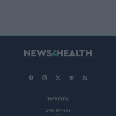
ΕΔΟΕΑΠ: Συστάσεις για τις επερχόμενες ζέστες -
Πότε πρέπει να απευθυνθούμε στον γιατρό μας
ΥΓΕΊΑ
06/08/2026 - 14:17
Skin dysmorphia: Όταν η εμμονή με το «τέλειο» δέρμα
αποτελεί πρόβλημα ψυχικής υγείας
ΨΥΧΙΚΉ ΥΓΕΊΑ
06/08/2026 - 14:00
Ευρεία σύσκεψη στον ΕΟΦ για την ομαλή λειτουργία
της εφοδιαστικής αλυσίδας φαρμάκων
PHARMA POLICY
06/08/2026 - 13:54
Γιατί ξαναπαίρνουμε το χαμένο βάρος; Ο ρόλος του
βιολογικού προγραμματισμού μας
ΔΙΑΤΡΟΦΉ
06/08/2026 - 13:00
ΤΑΥΤΟΤΗΤΑ
ΟΡΟΙ ΧΡΗΣΗΣ
ΠΙΣ: Η διορισμένη από το Υπουργείο Υγείας Διοικούσα