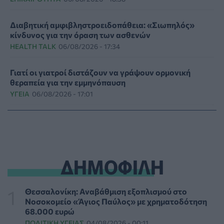
Διαβητική αμφιβληστροειδοπάθεια: «Σιωπηλός»
κίνδυνος για την όραση των ασθενών
HEALTH TALK
06/08/2026 - 17:34
Γιατί οι γιατροί διστάζουν να γράψουν ορμονική
θεραπεία για την εμμηνόπαυση
ΥΓΕΊΑ
06/08/2026 - 17:01
Γιαννάκος: Πρωτοφανής πίεση στο Νοσοκομείο
Ζακύνθου - Καταγγέλθηκαν οκτώ βιασμοί γυναικών
ΠΟΛΙΤΙΚΉ ΥΓΕΊΑΣ
06/08/2026 - 16:34
ΔΗΜΟΦΙΛΗ
Έκτακτα μέτρα και στην Καστοριά κατά της διασποράς
της ευλογιάς των προβάτων
ΕΠΙΚΑΙΡΌΤΗΤΑ
06/08/2026 - 16:16
Θεσσαλονίκη: Αναβάθμιση εξοπλισμού στο
Νοσοκομείο «Άγιος Παύλος» με χρηματοδότηση
68.000 ευρώ
Τα τρία SOS στη μέση ηλικία που εξασφαλίζουν 13
ΠΟΛΙΤΙΚΉ ΥΓΕΊΑΣ
04/08/2026 - 00:11