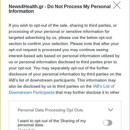
δημιουργεί ο Δήμος Αθηναίων
News4Health.gr -
Do Not Process My Personal
Information
If you wish to opt-out of the sale, sharing to third parties, or
processing of your personal or sensitive information for
targeted advertising by us, please use the below opt-out
section to confirm your selection. Please note that after your
opt-out request is processed you may continue seeing
interest-based ads based on personal information utilized by
us or personal information disclosed to third parties prior to
your opt-out. You may separately opt-out of the further
disclosure of your personal information by third parties on the
IAB’s list of downstream participants. This information may
also be disclosed by us to third parties on the
IAB’s List of
Downstream Participants
that may further disclose it to other
third parties.
Personal Data Processing Opt Outs
FITNESS
03/09/2024 - 15:54
Δωρεάν προγράμματα εκγύμνασης ενηλίκων
I want to opt-out of the Sharing of my
personal data.
στον Πανελλήνιο από τον Δήμο Αθηναίων
Opted In