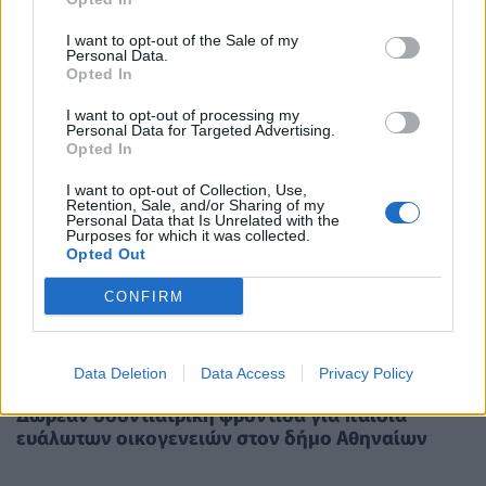
I want to opt-out of the Sale of my
Personal Data.
Opted In
I want to opt-out of processing my
Personal Data for Targeted Advertising.
Opted In
I want to opt-out of Collection, Use,
Retention, Sale, and/or Sharing of my
Personal Data that Is Unrelated with the
Purposes for which it was collected.
Opted Out
CONFIRM
Data Deletion
Data Access
Privacy Policy
ΠΟΛΙΤΙΚΉ ΥΓΕΊΑΣ
20/08/2024 - 13:51
Δωρεάν οδοντιατρική φροντίδα για παιδιά
ευάλωτων οικογενειών στον δήμο Αθηναίων