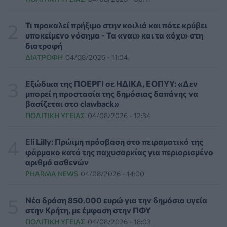
επιπλέον χρόνια χωρίς άνοια
ΥΓΕΊΑ
06/08/2026 - 16:00
Τι προκαλεί πρήξιμο στην κοιλιά και πότε κρύβει
υποκείμενο νόσημα - Τα «ναι» και τα «όχι» στη
Εθελοντές του ΕΕΣ διέσωσαν δεκάδες οικόσιτα και
διατροφή
άγρια ζώα από τις φωτιές στη Δυτική Αττική
ΔΙΑΤΡΟΦΉ
04/08/2026 - 11:04
PET
06/08/2026 - 15:42
Εξώδικα της ΠΟΕΡΓΙ σε ΗΔΙΚΑ, ΕΟΠΥΥ: «Δεν
Βίντεο από την καμπάνια Raise Her Voice για την
μπορεί η προστασία της δημόσιας δαπάνης να
έγκαιρη αναγνώριση της έμφυλης βίας με έμφαση στις
βασίζεται στο clawback»
γυναίκες με αναπηρία
ΠΟΛΙΤΙΚΉ ΥΓΕΊΑΣ
04/08/2026 - 12:34
ΨΥΧΙΚΉ ΥΓΕΊΑ
06/08/2026 - 15:21
Eli Lilly: Πρώιμη πρόσβαση στο πειραματικό της
Τα κουνούπια τελικά έχουν πράγματι προτιμήσεις
φάρμακο κατά της παχυσαρκίας για περιορισμένο
στους ανθρώπους - Τι έδειξε έρευνα
αριθμό ασθενών
ΥΓΕΊΑ
06/08/2026 - 15:00
PHARMA NEWS
04/08/2026 - 14:00
Θεσσαλονίκη: Νέοι ψεκασμοί κατά των κουνουπιών
Νέα δράση 850.000 ευρώ για την δημόσια υγεία
σε 120.000 στρέμματα ορυζώνων στις 10, 11 και 12
στην Κρήτη, με έμφαση στην ΠΦΥ
Αυγούστου
ΠΟΛΙΤΙΚΉ ΥΓΕΊΑΣ
04/08/2026 - 18:03
ΠΟΛΙΤΙΚΉ ΥΓΕΊΑΣ
06/08/2026 - 14:41