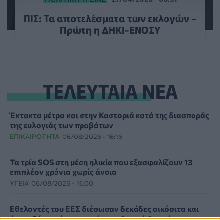
ΠΙΣ: Τα αποτελέσματα των εκλογών –
Πρώτη η ΔΗΚΙ-ΕΝΟΣΥ
ΤΕΛΕΥΤΑΙΑ ΝΕΑ
Έκτακτα μέτρα και στην Καστοριά κατά της διασποράς
της ευλογιάς των προβάτων
ΕΠΙΚΑΙΡΌΤΗΤΑ
06/08/2026 - 16:16
Τα τρία SOS στη μέση ηλικία που εξασφαλίζουν 13
επιπλέον χρόνια χωρίς άνοια
ΥΓΕΊΑ
06/08/2026 - 16:00
Εθελοντές του ΕΕΣ διέσωσαν δεκάδες οικόσιτα και
άγρια ζώα από τις φωτιές στη Δυτική Αττική