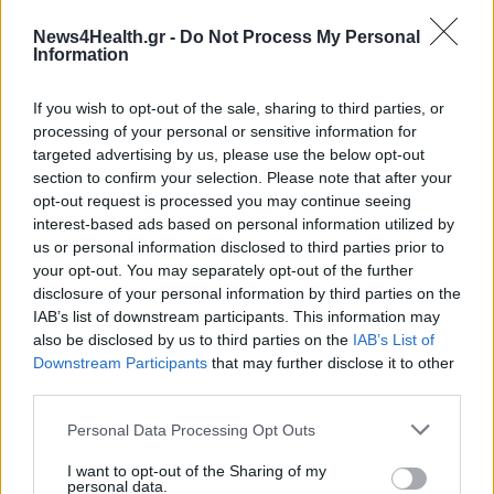
PET
06/08/2026 - 15:42
News4Health.gr -
Do Not Process My Personal
Information
Βίντεο από την καμπάνια Raise Her Voice για την
έγκαιρη αναγνώριση της έμφυλης βίας με έμφαση στις
If you wish to opt-out of the sale, sharing to third parties, or
γυναίκες με αναπηρία
processing of your personal or sensitive information for
ΨΥΧΙΚΉ ΥΓΕΊΑ
06/08/2026 - 15:21
targeted advertising by us, please use the below opt-out
section to confirm your selection. Please note that after your
opt-out request is processed you may continue seeing
Τα κουνούπια τελικά έχουν πράγματι προτιμήσεις
interest-based ads based on personal information utilized by
στους ανθρώπους - Τι έδειξε έρευνα
us or personal information disclosed to third parties prior to
ΥΓΕΊΑ
06/08/2026 - 15:00
your opt-out. You may separately opt-out of the further
disclosure of your personal information by third parties on the
Θεσσαλονίκη: Νέοι ψεκασμοί κατά των κουνουπιών
IAB’s list of downstream participants. This information may
σε 120.000 στρέμματα ορυζώνων στις 10, 11 και 12
also be disclosed by us to third parties on the
IAB’s List of
Αυγούστου
Downstream Participants
that may further disclose it to other
ΔΗΜΟΦΙΛΗ
ΠΟΛΙΤΙΚΉ ΥΓΕΊΑΣ
06/08/2026 - 14:41
third parties.
Personal Data Processing Opt Outs
ΕΔΟΕΑΠ: Συστάσεις για τις επερχόμενες ζέστες -
«Η φωτιά στο Ποικίλο Όρος έθεσε σε κίνδυνο
Πότε πρέπει να απευθυνθούμε στον γιατρό μας
εργαζόμενους και ασθενείς στο πρώην ΨΝΑ»
I want to opt-out of the Sharing of my
ΥΓΕΊΑ
06/08/2026 - 14:17
personal data.
ΠΟΛΙΤΙΚΉ ΥΓΕΊΑΣ
03/08/2026 - 20:04