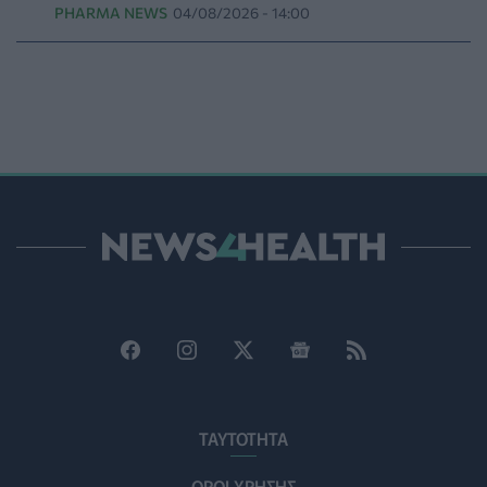
PHARMA NEWS
04/08/2026 - 14:00
PHARMA POLICY
06/08/2026 - 12:00
Καυτερές πιπεριές και μαρούλια οι πηγές του
υγειονομικού τρόμου στις ΗΠΑ
ΥΓΕΊΑ
06/08/2026 - 11:00
FDA: Πράσινο φως στο πρώτο εμβόλιο γρίπης mRNA
της Moderna – Τι δείχνουν οι μελέτες»
PHARMA NEWS
06/08/2026 - 10:00
Ιός Δυτικού Νείλου: 23 νέα κρούσματα μέσα σε μία
εβδομάδα, έξι θάνατοι
ΕΠΙΚΑΙΡΌΤΗΤΑ
06/08/2026 - 09:00
Μεγαλώνει πραγματικά η μυωπία μετά την
ενηλικίωση; - Τι δείχνουν νέες μελέτες
HEALTH TALK
06/08/2026 - 08:19
ΤΑΥΤΟΤΗΤΑ
ΟΡΟΙ ΧΡΗΣΗΣ