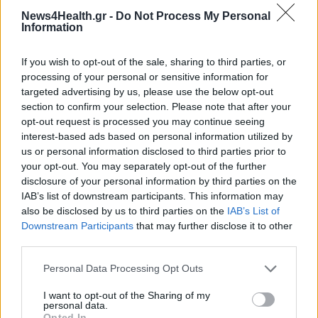
PET
06/08/2026 - 20:49
News4Health.gr -
Do Not Process My Personal
Information
Επιδημία χολέρας με 239 κρούσματα και 13 νεκρούς
If you wish to opt-out of the sale, sharing to third parties, or
στο Τσαντ
processing of your personal or sensitive information for
ΕΠΙΚΑΙΡΌΤΗΤΑ
06/08/2026 - 20:22
targeted advertising by us, please use the below opt-out
section to confirm your selection. Please note that after your
Πρωτοποριακή ενδομήτρια επέμβαση σε νοσοκομείο
opt-out request is processed you may continue seeing
των ΗΠΑ έσωσε έμβρυο με σπάνια πάθηση
interest-based ads based on personal information utilized by
ΥΓΕΊΑ
06/08/2026 - 19:17
us or personal information disclosed to third parties prior to
your opt-out. You may separately opt-out of the further
disclosure of your personal information by third parties on the
ΗΠΑ: Επιτροπή της Γερουσίας προτείνει άσκηση
IAB’s list of downstream participants. This information may
διώξεων σε βάρος του Άντονι Φάουτσι
also be disclosed by us to third parties on the
IAB’s List of
ΕΠΙΚΑΙΡΌΤΗΤΑ
06/08/2026 - 18:38
ΔΗΜΟΦΙΛΗ
Downstream Participants
that may further disclose it to other
third parties.
Διαβητική αμφιβληστροειδοπάθεια: «Σιωπηλός»
κίνδυνος για την όραση των ασθενών
Personal Data Processing Opt Outs
Θεσσαλονίκη: Αναβάθμιση εξοπλισμού στο
HEALTH TALK
06/08/2026 - 17:34
Νοσοκομείο «Άγιος Παύλος» με χρηματοδότηση
I want to opt-out of the Sharing of my
68.000 ευρώ
personal data.
ΠΟΛΙΤΙΚΉ ΥΓΕΊΑΣ
04/08/2026 - 00:11
Opted In