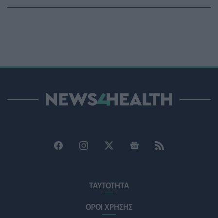
Βίντεο από την καμπάνια Raise Her Voice για την
έγκαιρη αναγνώριση της έμφυλης βίας με έμφαση στις
γυναίκες με αναπηρία
ΨΥΧΙΚΉ ΥΓΕΊΑ
06/08/2026 - 15:21
Τα κουνούπια τελικά έχουν πράγματι προτιμήσεις
στους ανθρώπους - Τι έδειξε έρευνα
ΥΓΕΊΑ
06/08/2026 - 15:00
Θεσσαλονίκη: Νέοι ψεκασμοί κατά των κουνουπιών
σε 120.000 στρέμματα ορυζώνων στις 10, 11 και 12
Αυγούστου
ΠΟΛΙΤΙΚΉ ΥΓΕΊΑΣ
06/08/2026 - 14:41
ΕΔΟΕΑΠ: Συστάσεις για τις επερχόμενες ζέστες -
Πότε πρέπει να απευθυνθούμε στον γιατρό μας
ΤΑΥΤΟΤΗΤΑ
ΥΓΕΊΑ
06/08/2026 - 14:17
ΟΡΟΙ ΧΡΗΣΗΣ
Skin dysmorphia: Όταν η εμμονή με το «τέλειο» δέρμα