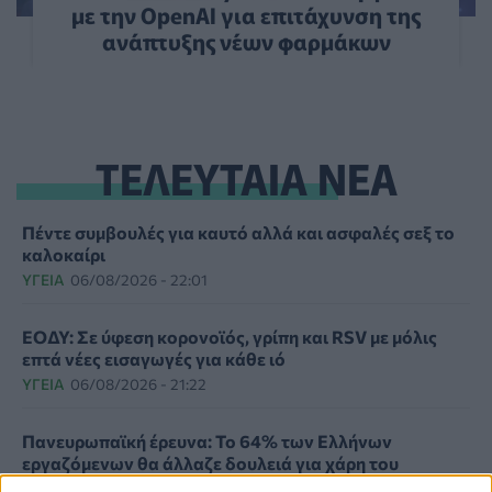
με την OpenAI για επιτάχυνση της
ανάπτυξης νέων φαρμάκων
ΤΕΛΕΥΤΑΙΑ ΝΕΑ
Πέντε συμβουλές για καυτό αλλά και ασφαλές σεξ το
καλοκαίρι
ΥΓΕΊΑ
06/08/2026 - 22:01
ΕΟΔΥ: Σε ύφεση κορονοϊός, γρίπη και RSV με μόλις
επτά νέες εισαγωγές για κάθε ιό
ΥΓΕΊΑ
06/08/2026 - 21:22
Πανευρωπαϊκή έρευνα: Το 64% των Ελλήνων
εργαζόμενων θα άλλαζε δουλειά για χάρη του
κατοικιδίου του