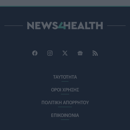
ΥΓΕΊΑ
06/08/2026 - 22:01
ΕΟΔΥ: Σε ύφεση κορονοϊός, γρίπη και RSV με μόλις επτά ν
ΥΓΕΊΑ
06/08/2026 - 21:22
Πανευρωπαϊκή έρευνα: Το 64% των Ελλήνων εργαζόμενων 
PET
06/08/2026 - 20:49
Επιδημία χολέρας με 239 κρούσματα και 13 νεκρούς στο 
ΕΠΙΚΑΙΡΌΤΗΤΑ
06/08/2026 - 20:22
ΤΑΥΤΟΤΗΤΑ
Πρωτοποριακή ενδομήτρια επέμβαση σε νοσοκομείο των
ΥΓΕΊΑ
06/08/2026 - 19:17
ΟΡΟΙ ΧΡΗΣΗΣ
ΠΟΛΙΤΙΚΗ ΑΠΟΡΡΗΤΟΥ
ΗΠΑ: Επιτροπή της Γερουσίας προτείνει άσκηση διώξεων
ΕΠΙΚΑΙΡΌΤΗΤΑ
06/08/2026 - 18:38
ΕΠΙΚΟΙΝΩΝΙΑ
Διαβητική αμφιβληστροειδοπάθεια: «Σιωπηλός» κίνδυνο