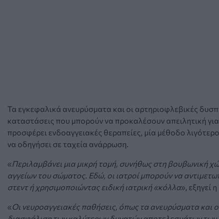
Τα εγκεφαλικά ανευρύσματα και οι αρτηριοφλεβικές δυσπ
καταστάσεις που μπορούν να προκαλέσουν απειλητική για 
προσφέρει ενδοαγγειακές θεραπείες, μία μέθοδο λιγότερ
να οδηγήσει σε ταχεία ανάρρωση.
«
Περιλαμβάνει μια μικρή τομή, συνήθως στη βουβωνική χ
αγγείων του σώματος. Εδώ, οι ιατροί μπορούν να αντιμετ
στεντ ή χρησιμοποιώντας ειδική ιατρική «κόλλα
», εξηγεί 
«
Οι νευροαγγειακές παθήσεις, όπως τα ανευρύσματα και ο
διασφάλιση των καλύτερων δυνατών αποτελεσμάτων των α