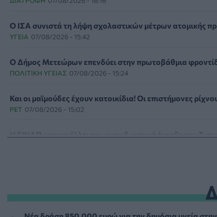
ΔΙΑΤΡΟΦΉ
07/08/2026 - 16:16
Ο ΙΣΑ συνιστά τη λήψη σχολαστικών μέτρων ατομικής πρ
ΥΓΕΊΑ
07/08/2026 - 15:42
Ο Δήμος Μετεώρων επενδύει στην πρωτοβάθμια φροντίδα
ΠΟΛΙΤΙΚΉ ΥΓΕΊΑΣ
07/08/2026 - 15:24
Και οι μαϊμούδες έχουν κατοικίδια! Οι επιστήμονες ρίχν
PET
07/08/2026 - 15:02
Η ΕΙΝΑΠ καταγγέλλει την αιφνιδιαστική ένταξη του Σισμ
ΠΟΛΙΤΙΚΉ ΥΓΕΊΑΣ
07/08/2026 - 14:39
Ηλεκτρικά πατίνια: 3,5 φορές μεγαλύτερος ο κίνδυνος 
ΥΓΕΊΑ
07/08/2026 - 14:00
ΗΠΑ: Μεγάλη τράπεζα επενδύει 250 εκατ. δολάρια τον χ
Νέα δράση 850.000 ευρώ για την δημόσια υγεία στη