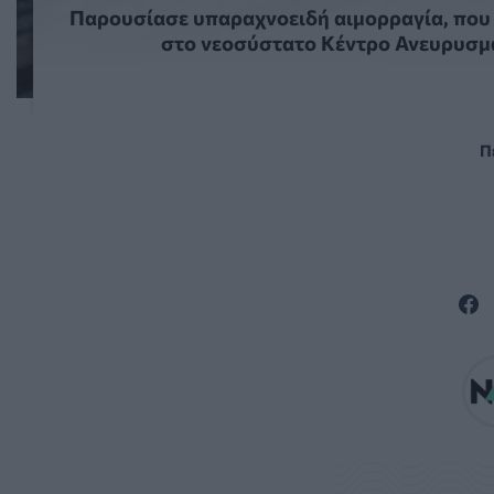
Παρουσίασε υπαραχνοειδή αιμορραγία, που
στο νεοσύστατο Κέντρο Ανευρυσ
Π