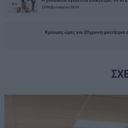
22 Φεβρουαρίου 2024
Κρίσιμες ώρες για 20χρονη φοιτήτρια
ΣΧ