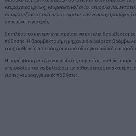
νευροχειρουργική, νευροακτινολογία, νευρολογία, εντατι
αποφασίζοντας ανά περίπτωση με την νευροχειρουργική ο
σημειώνει η γιατρός.
Επιπλέον, το κέντρο έχει αρχίσει να εκτελεί θρομβεκτομές
πάθησης. Η θρομβεκτομή, η μηχανική αφαίρεση θρόμβων α
τους ασθενείς που πάσχουν από οξύ εγκεφαλικό επεισόδι
Η παρέμβαση αυτή είναι υψίστης σημασίας, καθώς μπορεί
επεισοδίου και να βελτιώσει τις πιθανότητες ανάκαμψης
για τις νευροαγγειακές παθήσεις.