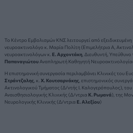
Το Κέντρο Εμβολισμών ΚΝΣ λειτουργεί από εξειδικευμένη
νευροακτινολόγο κ. Μαρία Πολίτη (Επιμελήτρια Ά, Ακτινο
νευροακτινολόγων κ.
Ε. Αρχοντάκη
, Διευθυντή, Υπεύθυνο
Παπαναγιώτου
Αναπληρωτή Καθηγητή Νευροακτινολογίας
Η επιστημονική συνεργασία περιλαμβάνει Κλινικές του Ευα
Στράντζαλης
, κ.
Χ. Κουτσαρνάκης
, επιστημονικός συνεργ
Ακτινολογικού Τμήματος (Δ/ντής Ι. Καλογερόπουλος), τ
Αναισθησιολογικής Κλινικής (Δ/ντρια
Κ. Ρωμανά
), της Μ
Νευρολογικής Κλινικής (Δ/ντρια
Ε. Αλεξίου
)