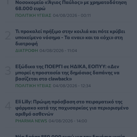
ΠΟΛΙΤΙΚΉ ΥΓΕΊΑΣ
06/08/2026 - 16:34
Νοσοκομείο «Άγιος Παύλος» με χρηματοδότηση
68.000 ευρώ
ΠΟΛΙΤΙΚΉ ΥΓΕΊΑΣ
04/08/2026 - 00:11
Έκτακτα μέτρα και στην Καστοριά κατά της διασποράς
της ευλογιάς των προβάτων
ΕΠΙΚΑΙΡΌΤΗΤΑ
06/08/2026 - 16:16
Τι προκαλεί πρήξιμο στην κοιλιά και πότε κρύβει
υποκείμενο νόσημα - Τα «ναι» και τα «όχι» στη
διατροφή
Τα τρία SOS στη μέση ηλικία που εξασφαλίζουν 13
ΔΙΑΤΡΟΦΉ
04/08/2026 - 11:04
επιπλέον χρόνια χωρίς άνοια
ΥΓΕΊΑ
06/08/2026 - 16:00
Εξώδικα της ΠΟΕΡΓΙ σε ΗΔΙΚΑ, ΕΟΠΥΥ: «Δεν
μπορεί η προστασία της δημόσιας δαπάνης να
Εθελοντές του ΕΕΣ διέσωσαν δεκάδες οικόσιτα και
βασίζεται στο clawback»
άγρια ζώα από τις φωτιές στη Δυτική Αττική
ΠΟΛΙΤΙΚΉ ΥΓΕΊΑΣ
04/08/2026 - 12:34
PET
06/08/2026 - 15:42
Eli Lilly: Πρώιμη πρόσβαση στο πειραματικό της
Βίντεο από την καμπάνια Raise Her Voice για την
φάρμακο κατά της παχυσαρκίας για περιορισμένο
έγκαιρη αναγνώριση της έμφυλης βίας με έμφαση στις
αριθμό ασθενών
γυναίκες με αναπηρία
PHARMA NEWS
04/08/2026 - 14:00
ΨΥΧΙΚΉ ΥΓΕΊΑ
06/08/2026 - 15:21
Νέα δράση 850.000 ευρώ για την δημόσια υγεία