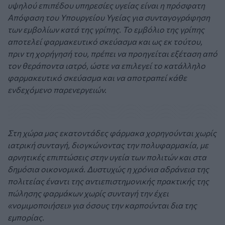
υψηλού επιπέδου υπηρεσίες υγείας είναι η πρόσφατη
Απόφαση του Υπουργείου Υγείας για συνταγογράφηση
των εμβολίων κατά της γρίπης. Το εμβόλιο της γρίπης
αποτελεί φαρμακευτικό σκεύασμα και ως εκ τούτου,
πριν τη χορήγησή του, πρέπει να προηγείται εξέταση από
τον θεράποντα ιατρό, ώστε να επιλεγεί το κατάλληλο
φαρμακευτικό σκεύασμα και να αποτραπεί κάθε
ενδεχόμενο παρενεργειών.
Στη χώρα μας εκατοντάδες φάρμακα χορηγούνται χωρίς
ιατρική συνταγή, διογκώνοντας την πολυφαρμακία, με
αρνητικές επιπτώσεις στην υγεία των πολιτών και στα
δημόσια οικονομικά. Δυστυχώς η χρόνια αδράνεια της
πολιτείας έναντι της αντιεπιστημονικής πρακτικής της
πώλησης φαρμάκων χωρίς συνταγή την έχει
«νομιμοποιήσει» για όσους την καρπούνται δια της
εμπορίας.