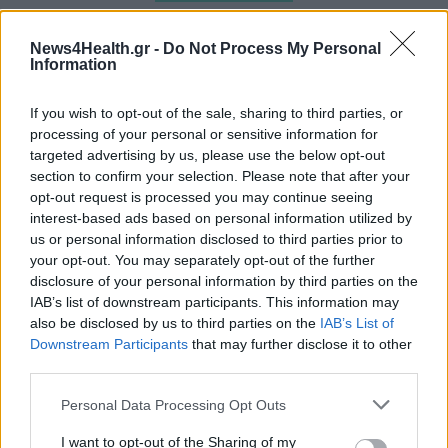
News4Health.gr -
Do Not Process My Personal
Information
If you wish to opt-out of the sale, sharing to third parties, or
processing of your personal or sensitive information for
targeted advertising by us, please use the below opt-out
section to confirm your selection. Please note that after your
opt-out request is processed you may continue seeing
interest-based ads based on personal information utilized by
us or personal information disclosed to third parties prior to
your opt-out. You may separately opt-out of the further
disclosure of your personal information by third parties on the
IAB’s list of downstream participants. This information may
also be disclosed by us to third parties on the
IAB’s List of
DIGITAL HEALTH
28/07/2026 - 17:51
Downstream Participants
that may further disclose it to other
ΠΟΜΕΠ: «Το εκπαιδευτικό πρόγραμμα
third parties.
ολοκληρώθηκε, λείπουν τα εργαλεία εφαρμογής»
Personal Data Processing Opt Outs
I want to opt-out of the Sharing of my