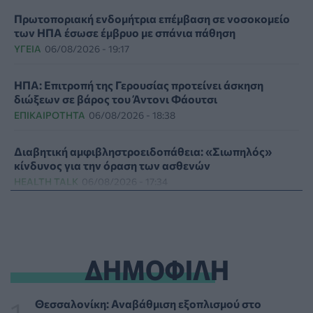
Πρωτοποριακή ενδομήτρια επέμβαση σε νοσοκομείο
των ΗΠΑ έσωσε έμβρυο με σπάνια πάθηση
ΥΓΕΊΑ
06/08/2026 - 19:17
ΗΠΑ: Επιτροπή της Γερουσίας προτείνει άσκηση
διώξεων σε βάρος του Άντονι Φάουτσι
ΕΠΙΚΑΙΡΌΤΗΤΑ
06/08/2026 - 18:38
Διαβητική αμφιβληστροειδοπάθεια: «Σιωπηλός»
κίνδυνος για την όραση των ασθενών
HEALTH TALK
06/08/2026 - 17:34
Γιατί οι γιατροί διστάζουν να γράψουν ορμονική
θεραπεία για την εμμηνόπαυση
ΥΓΕΊΑ
06/08/2026 - 17:01
ΔΗΜΟΦΙΛΗ
Γιαννάκος: Πρωτοφανής πίεση στο Νοσοκομείο
Ζακύνθου - Καταγγέλθηκαν οκτώ βιασμοί γυναικών
Θεσσαλονίκη: Αναβάθμιση εξοπλισμού στο