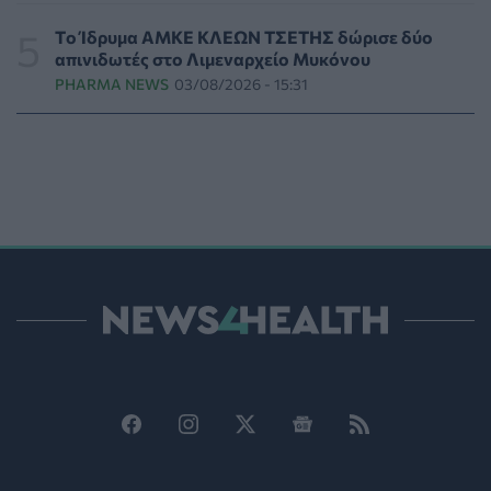
Νέα μελέτη: Η μοναξιά και οι επιπτώσεις της στην
Tο Ίδρυμα ΑΜΚΕ ΚΛΕΩΝ ΤΣΕΤΗΣ δώρισε δύο
γενική υγεία σε σύγκριση με την κοινωνική
απινιδωτές στο Λιμεναρχείο Μυκόνου
απομόνωση
PHARMA NEWS
03/08/2026 - 15:31
ΨΥΧΙΚΉ ΥΓΕΊΑ
05/08/2026 - 18:21
Χαλκιδική: Εντός ορίων τα αποτελέσματα από τις
πρώτες μικροβιολογικές αναλύσεις στο πόσιμο νερό
ΕΠΙΚΑΙΡΌΤΗΤΑ
05/08/2026 - 17:39
Χαμηλά τα ποσοστά αποκλειστικού θηλασμού μέχρι
τον 6ο μήνα στην Ελλάδα
ΥΓΕΊΑ
05/08/2026 - 17:14
ΠΟΕΡΓΙ: Η πρόληψη δεν μπορεί να χρηματοδοτείται
από τους παρόχους μέσω clawback
ΠΟΛΙΤΙΚΉ ΥΓΕΊΑΣ
05/08/2026 - 16:46
Ο ΕΦΕΤ ανακάλεσε από τα ράφια καραμέλες-ζελέ