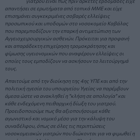
γιατρού είναι πως πριν αρκετές εβδομάδες είχε
απαντήσει σε ερωτήματα από τοπικά ΜΜΕ και είχε
επισημάνει συγκεκριμένες σοβαρές ελλείψεις
προσωπικού και υποδομών στο νοσοκομείο Καβάλας
που παρεμποδίζουν την επαρκή αντιμετώπιση των
Αγγειοχειρουργικών ασθενών. Πρόκειται για προφανή
και απαράδεκτη επιχείρηση τρομοκράτησης και
φίμωσης υγειονομικών που αναφέρουν ελλείψεις οι
οποίες τους εμποδίζουν να ασκήσουν το λειτούργημά
τους.
Απαιτούμε από την διοίκηση της 4ης ΥΠΕ και από την
πολιτική ηγεσία του υπουργείου Υγείας να παρέμβουν
άμεσα ώστε να ανακληθεί η "κλήση σε απολογία" και
κάθε ενδεχόμενη πειθαρχική δίωξη του γιατρού.
Προειδοποιούμε πως θα αξιοποιήσουμε κάθε
αγωνιστικό και νομικό μέσο για την κάλυψη του
συναδέλφου, όπως σε όλες τις περιπτώσεις
νοσοκομειακών γιατρών που διώκονται για να φιμωθεί η