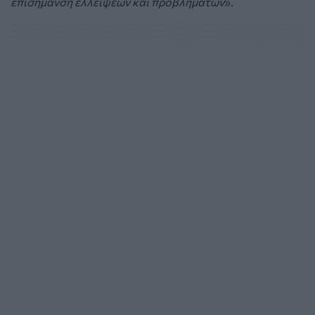
επισήμανση ελλείψεων και προβλημάτων
».