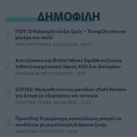
ΥΓΕΊΑ
05/08/2026 - 20:42
ΔΗΜΟΦΙΛΗ
WWF Ελλάς: Περισσότερα από 180.000 στρέμματα
δάσους κάηκαν σε λίγες μόνο μέρες
ΠΟΥ: Ο θηλασμός σώζει ζωές – Τα οφέλη του για
ΕΠΙΚΑΙΡΌΤΗΤΑ
05/08/2026 - 20:16
μητέρα και παιδί
ΠΟΛΙΤΙΚΉ ΥΓΕΊΑΣ
03/08/2026 - 09:00
Γεωργιάδης: «Αλλάζει ο υγειονομικός χάρτης των
διακομιδών στη Στερεά Ελλάδα με τα νέα
AstraZeneca και Bristol Myers Squibb συζητούν
ασθενοφόρα»
πιθανή συγχώνευση ύψους 400 δισ. δολαρίων
ΠΟΛΙΤΙΚΉ ΥΓΕΊΑΣ
05/08/2026 - 19:49
PHARMA NEWS
03/08/2026 - 12:15
Οι πέντε λόγοι για τους οποίους η διατροφή πρέπει να
ΕΟΠΑΕ: Θεσμοθετούνται μονάδες «Safe Haven»
καθοδηγείται από κλινικό διαιτολόγο
για άτομα με εξαρτήσεις και αστεγία
HEALTH TALK
05/08/2026 - 18:59
ΠΟΛΙΤΙΚΉ ΥΓΕΊΑΣ
03/08/2026 - 12:57
Ψυχοκοινωνική υποστήριξη στους πυρόπληκτους της
Πρωτεΐνη: Η μικρότερη κατανάλωση μπορεί να
Δυτικής Αττικής από τον ΕΕΣ
συνδέεται με μεγαλύτερη διάρκεια ζωής
ΕΠΙΚΑΙΡΌΤΗΤΑ
05/08/2026 - 18:34
ΔΙΑΤΡΟΦΉ
03/08/2026 - 14:00