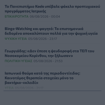
Το Πανεπιστήμιο Keele υπέβαλε φάκελο προπτυχιακού
προγράμματος Ιατρικής
ΕΠΙΚΑΙΡΌΤΗΤΑ
06/08/2026 - 00:04
Binge-Watching και φαγητό: Τα επιστημονικά
δεδομένα αποκαλύπτουν πολλά για την ψυχική υγεία
ΨΥΧΙΚΉ ΥΓΕΊΑ
05/08/2026 - 23:17
Γεωργιάδης: «Δεν έπεσε η ψευδοροφή στα ΤΕΠ του
Νοσοκομείου Κορίνθου, την ξήλωσαν»
ΠΟΛΙΤΙΚΉ ΥΓΕΊΑΣ
05/08/2026 - 21:53
Ιαπωνικό θαύμα κατά της περιοδοντίτιδας:
Καινοτόμος θεραπεία στοχεύει μόνο το
βακτήριο-«κλειδί»
ΥΓΕΊΑ
05/08/2026 - 21:17
Τύποι, συμπτώματα και αντιμετώπιση της
φωτοευαισθησίας - Χρήσιμες ερωταπαντήσεις