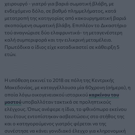
χειρουργό - γιατρό για βαριά σωματική βλάβη, με
ενδεχόμενο δόλο, σε βαθμό πλημμελήματος, κατά
μετατροπή της κατηγορίας από κακουργηματική βαριά
σκοπούμενη σωματική βλάβη. Επιπλέον το Δικαστήριο
τού αναγνώρισε δύο ελαφρυντικά- τη μεταγενέστερη
καλή συμπεριφορά και την ειλικρινή μεταμέλεια.
Πρωτόδικα ο ίδιος είχε καταδικαστεί σε κάθειρξη 5
ετών.
Η υπόθεση εκκινεί το 2018 σε πόλη της Κεντρικής
Μακεδονίας, με καταγγέλλουσα μία 60χρονη (σήμερα), η
οποία λόγω οικογενειακού ιστορικού
καρκίνου του
μαστού
υποβαλλόταν τακτικά σε προληπτικούς
ελέγχους. Όπως ανέφερε η ίδια, το φθινόπωρο εκείνου
του έτους εντοπίστηκαν ασβεστώσεις στο στήθος της
και ο κατηγορούμενος γιατρός φέρεται να της
συνέστησε να κάνει γονιδιακό έλεγχο για κληρονομική