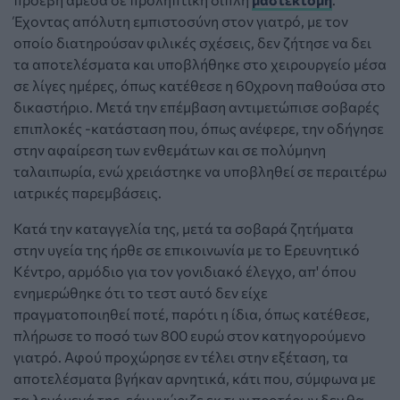
Έχοντας απόλυτη εμπιστοσύνη στον γιατρό, με τον
οποίο διατηρούσαν φιλικές σχέσεις, δεν ζήτησε να δει
τα αποτελέσματα και υποβλήθηκε στο χειρουργείο μέσα
σε λίγες ημέρες, όπως κατέθεσε η 60χρονη παθούσα στο
δικαστήριο. Μετά την επέμβαση αντιμετώπισε σοβαρές
επιπλοκές -κατάσταση που, όπως ανέφερε, την οδήγησε
στην αφαίρεση των ενθεμάτων και σε πολύμηνη
ταλαιπωρία, ενώ χρειάστηκε να υποβληθεί σε περαιτέρω
ιατρικές παρεμβάσεις.
Κατά την καταγγελία της, μετά τα σοβαρά ζητήματα
στην υγεία της ήρθε σε επικοινωνία με το Ερευνητικό
Κέντρο, αρμόδιο για τον γονιδιακό έλεγχο, απ' όπου
ενημερώθηκε ότι το τεστ αυτό δεν είχε
πραγματοποιηθεί ποτέ, παρότι η ίδια, όπως κατέθεσε,
πλήρωσε το ποσό των 800 ευρώ στον κατηγορούμενο
γιατρό. Αφού προχώρησε εν τέλει στην εξέταση, τα
αποτελέσματα βγήκαν αρνητικά, κάτι που, σύμφωνα με
τα λεγόμενά της, εάν γνώριζε εκ των προτέρων δεν θα