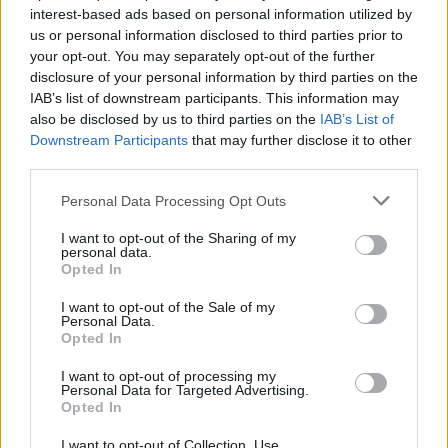
interest-based ads based on personal information utilized by
ΠΕΡΙΣΣΟΤΕΡΑ ΣΤΗΝ ΙΔΙΑ ΚΑΤΗΓΟΡΙΑ
us or personal information disclosed to third parties prior to
your opt-out. You may separately opt-out of the further
disclosure of your personal information by third parties on the
Βραδιά αφιερωμένη στην Ιατρική
IAB’s list of downstream participants. This information may
Αριστεία και βραβεύσεις στο
also be disclosed by us to third parties on the
IAB’s List of
Downstream Participants
that may further disclose it to other
Μαρούσι
third parties.
09 Ιουνίου 2026
Personal Data Processing Opt Outs
Εθελοντές του ΕΕΣ προσέφεραν τις
I want to opt-out of the Sharing of my
personal data.
πρώτες βοήθειες σε θύμα τροχαίου
Opted In
στην Ποσειδώνος
I want to opt-out of the Sale of my
09 Ιουνίου 2026
Personal Data.
Opted In
I want to opt-out of processing my
Personal Data for Targeted Advertising.
ΣΧΕΤΙΚΑ ΑΡΘΡΑ
Opted In
I want to opt-out of Collection, Use,