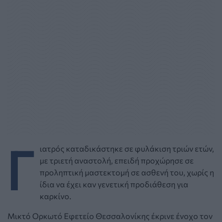
Γ
ιατρός καταδικάστηκε σε φυλάκιση τριών ετών,
με τριετή αναστολή, επειδή προχώρησε σε
προληπτική μαστεκτομή σε ασθενή του, χωρίς η
ίδια να έχει καν γενετική προδιάθεση για
καρκίνο.
Μικτό Ορκωτό Εφετείο Θεσσαλονίκης έκρινε ένοχο τον