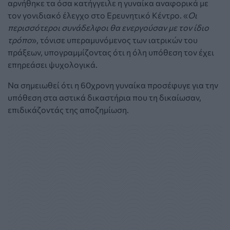
αρνήθηκε τα όσα κατήγγειλε η γυναίκα αναφορικά με
τον γονιδιακό έλεγχο στο Ερευνητικό Κέντρο. «
Οι
περισσότεροι συνάδελφοι θα ενεργούσαν με τον ίδιο
τρόπο
», τόνισε υπεραμυνόμενος των ιατρικών του
πράξεων, υπογραμμίζοντας ότι η όλη υπόθεση τον έχει
επηρεάσει ψυχολογικά.
Να σημειωθεί ότι η 60χρονη γυναίκα προσέφυγε για την
υπόθεση στα αστικά δικαστήρια που τη δικαίωσαν,
επιδικάζοντάς της αποζημίωση.