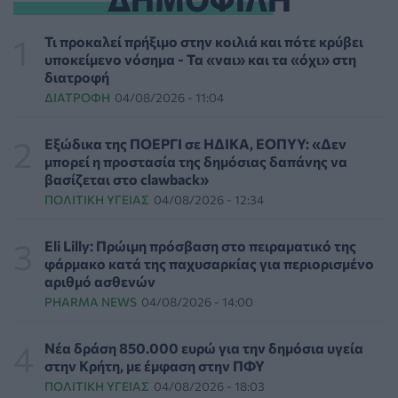
Διαβητική αμφιβληστροειδοπάθεια: «Σιωπηλός»
κίνδυνος για την όραση των ασθενών
Τι προκαλεί πρήξιμο στην κοιλιά και πότε κρύβει
HEALTH TALK
06/08/2026 - 17:34
υποκείμενο νόσημα - Τα «ναι» και τα «όχι» στη
διατροφή
ΔΙΑΤΡΟΦΉ
04/08/2026 - 11:04
Γιατί οι γιατροί διστάζουν να γράψουν ορμονική
θεραπεία για την εμμηνόπαυση
ΥΓΕΊΑ
06/08/2026 - 17:01
Εξώδικα της ΠΟΕΡΓΙ σε ΗΔΙΚΑ, ΕΟΠΥΥ: «Δεν
μπορεί η προστασία της δημόσιας δαπάνης να
βασίζεται στο clawback»
Γιαννάκος: Πρωτοφανής πίεση στο Νοσοκομείο
ΠΟΛΙΤΙΚΉ ΥΓΕΊΑΣ
04/08/2026 - 12:34
Ζακύνθου - Καταγγέλθηκαν οκτώ βιασμοί γυναικών
ΠΟΛΙΤΙΚΉ ΥΓΕΊΑΣ
06/08/2026 - 16:34
Eli Lilly: Πρώιμη πρόσβαση στο πειραματικό της
φάρμακο κατά της παχυσαρκίας για περιορισμένο
Έκτακτα μέτρα και στην Καστοριά κατά της διασποράς
αριθμό ασθενών
της ευλογιάς των προβάτων
PHARMA NEWS
04/08/2026 - 14:00
ΕΠΙΚΑΙΡΌΤΗΤΑ
06/08/2026 - 16:16
Νέα δράση 850.000 ευρώ για την δημόσια υγεία
Τα τρία SOS στη μέση ηλικία που εξασφαλίζουν 13
στην Κρήτη, με έμφαση στην ΠΦΥ
επιπλέον χρόνια χωρίς άνοια
ΠΟΛΙΤΙΚΉ ΥΓΕΊΑΣ
04/08/2026 - 18:03
ΥΓΕΊΑ
06/08/2026 - 16:00