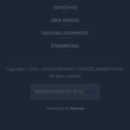
ΕΔΟΕΑΠ: Συστάσεις για τις επερχόμενες ζέστες -
ΤΑΥΤΟΤΗΤΑ
Πότε πρέπει να απευθυνθούμε στον γιατρό μας
ΥΓΕΊΑ
06/08/2026 - 14:17
ΟΡΟΙ ΧΡΗΣΗΣ
ΠΟΛΙΤΙΚΗ ΑΠΟΡΡΗΤΟΥ
Skin dysmorphia: Όταν η εμμονή με το «τέλειο» δέρμα
αποτελεί πρόβλημα ψυχικής υγείας
ΕΠΙΚΟΙΝΩΝΙΑ
ΨΥΧΙΚΉ ΥΓΕΊΑ
06/08/2026 - 14:00
Ευρεία σύσκεψη στον ΕΟΦ για την ομαλή λειτουργία
της εφοδιαστικής αλυσίδας φαρμάκων
Copyright © 2019 - 2026 SPORTNEWS ΥΠΗΡΕΣΙΕΣ ΔΙΑΔΙΚΤΥΟΥ ΑΕ.
PHARMA POLICY
06/08/2026 - 13:54
All rights reserved.
Γιατί ξαναπαίρνουμε το χαμένο βάρος; Ο ρόλος του
ΜΕΛΟΣ #232426 ΤΟΥ Μ.Η.Τ.
βιολογικού προγραμματισμού μας
ΔΙΑΤΡΟΦΉ
06/08/2026 - 13:00
developed by
Nuevvo
ΠΙΣ: Η διορισμένη από το Υπουργείο Υγείας Διοικούσα
Επιτροπή δεσμεύεται για νέες εκλογές
ΠΟΛΙΤΙΚΉ ΥΓΕΊΑΣ
06/08/2026 - 12:32