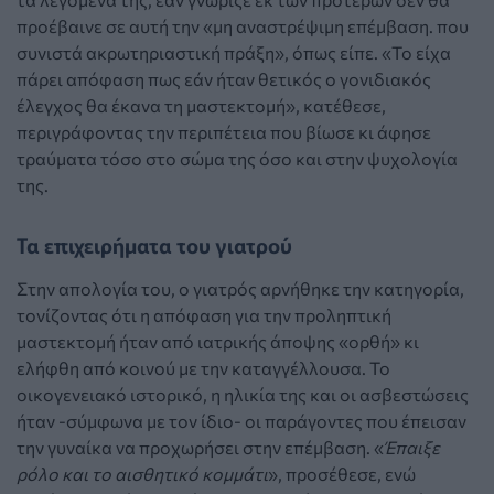
προέβαινε σε αυτή την «μη αναστρέψιμη επέμβαση. που
συνιστά ακρωτηριαστική πράξη», όπως είπε. «Το είχα
πάρει απόφαση πως εάν ήταν θετικός ο γονιδιακός
έλεγχος θα έκανα τη μαστεκτομή», κατέθεσε,
περιγράφοντας την περιπέτεια που βίωσε κι άφησε
τραύματα τόσο στο σώμα της όσο και στην ψυχολογία
της.
Τα επιχειρήματα του γιατρού
Στην απολογία του, ο γιατρός αρνήθηκε την κατηγορία,
τονίζοντας ότι η απόφαση για την προληπτική
μαστεκτομή ήταν από ιατρικής άποψης «ορθή» κι
ελήφθη από κοινού με την καταγγέλλουσα. Το
οικογενειακό ιστορικό, η ηλικία της και οι ασβεστώσεις
ήταν -σύμφωνα με τον ίδιο- οι παράγοντες που έπεισαν
την γυναίκα να προχωρήσει στην επέμβαση. «
Έπαιξε
ρόλο και το αισθητικό κομμάτι
», προσέθεσε, ενώ